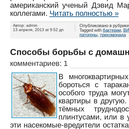
американский ученый Дэвид Ма
коллегами.
Читать полностью »
Автор: admin
Опубликовано в рубрик
13 апреля, 2013 at 9:52 дп
Tagged with
бактерии
,
В
патогены
,
трихомонада
Способы борьбы с домашн
комментариев: 1
В многоквартирны
бороться с тарака
особого труда могу
квартиры в другую
тёмных труднодо
плинтусами, или в 
эти насекомые-вредители остатк