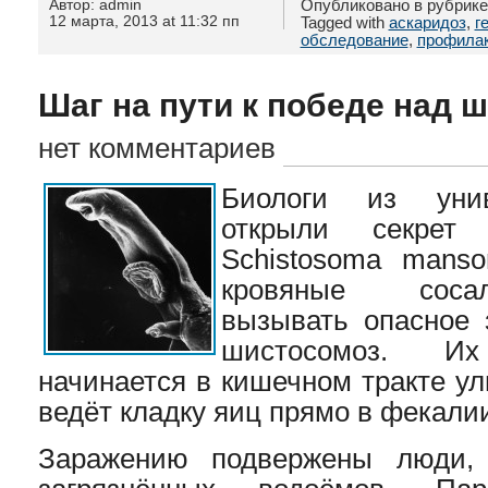
Автор: admin
Опубликовано в рубрик
12 марта, 2013 at 11:32 пп
Tagged with
аскаридоз
,
г
обследование
,
профилак
Шаг на пути к победе над 
нет комментариев
Биологи из унив
открыли секрет 
Schistosoma manso
кровяные соса
вызывать опасное 
шистосомоз. И
начинается в кишечном тракте ул
ведёт кладку яиц прямо в фекали
Заражению подвержены люди,