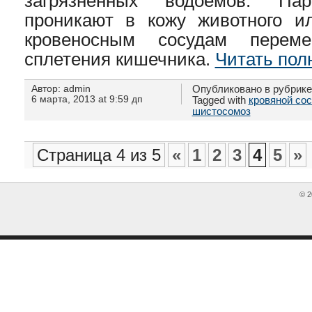
загрязнённых водоёмов. Пар
проникают в кожу животного и
кровеносным сосудам перем
сплетения кишечника.
Читать пол
Автор: admin
Опубликовано в рубрик
6 марта, 2013 at 9:59 дп
Tagged with
кровяной со
шистосомоз
Страница 4 из 5
«
1
2
3
4
5
»
© 2