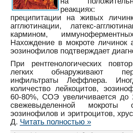
на положительн
реакциях: кол
преципитации на живых личинк
агглютинации, латекс-агглюти
кармином, иммунофермент
Нахождение в мокроте личинок а
эозинофилов подтверждает диагн
При рентгенологических повто
легких обнаруживают пер
инфильтраты Леффлера. Ино
количество лейкоцитов, эозино
60-80%, СОЭ увеличивается до 2
свежевыделенной мокроты о
эозинофилов и эритроцитов, хру
Д.
Читать полностью »