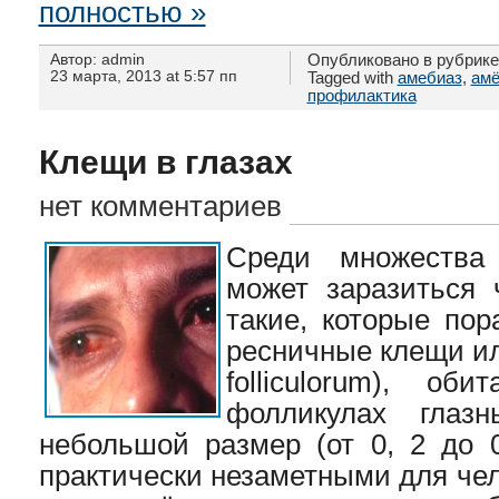
полностью »
Автор: admin
Опубликовано в рубрик
23 марта, 2013 at 5:57 пп
Tagged with
амебиаз
,
амё
профилактика
Клещи в глазах
нет комментариев
Среди множества 
может заразиться 
такие, которые пор
ресничные клещи и
folliculorum), о
фолликулах глаз
небольшой размер (от 0, 2 до 0
практически незаметными для че