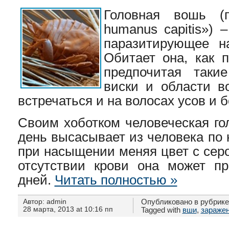
Головная вошь (п
humanus capitis») 
паразитирующее на
Обитает она, как п
предпочитая такие
виски и области в
встречаться и на волосах усов и 
Своим хоботком человеческая го
день высасывает из человека по 
при насыщении меняя цвет с серо
отсутствии крови она может пр
дней.
Читать полностью »
Автор: admin
Опубликовано в рубрик
28 марта, 2013 at 10:16 пп
Tagged with
вши
,
зараже