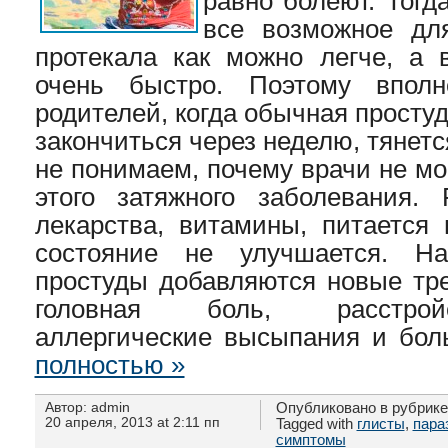
равно болеют. Тогд
все возможное для
протекала как можно легче, а
очень быстро. Поэтому вполн
родителей, когда обычная просту
закончиться через неделю, тянет
не понимаем, почему врачи не мо
этого затяжного заболевания.
лекарства, витамины, питается 
состояние не улучшается. На
простуды добавляются новые т
головная боль, расстрой
аллергические высыпания и бол
полностью »
Автор: admin
Опубликовано в рубрик
20 апреля, 2013 at 2:11 пп
Tagged with
глисты
,
пара
симптомы