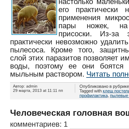
настолько маленьки
его практически н
применения микрос
пары ножек, на
присоски. Из-за 
практически невозможно удалит
пылесоса. Кроме того, защитн
слой этих паразитов позволяет и
воды, поэтому ее они боятся 
мыльным раствором.
Читать полн
Автор: admin
Опубликовано в рубрик
29 марта, 2013 at 11:11 пп
Tagged with
клещ постел
профилактика
,
пылевые
Человеческая головная во
комментариев: 1