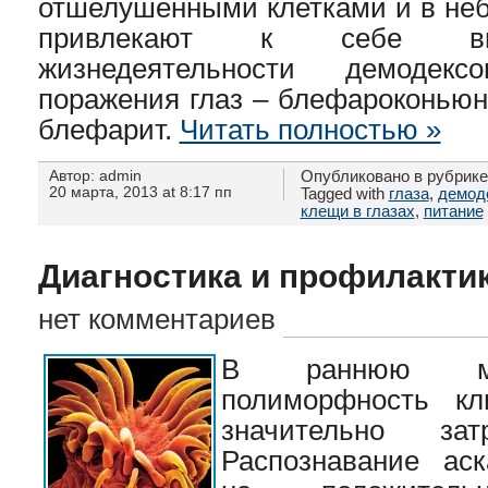
отшелушёнными клетками и в неб
привлекают к себе вни
жизнедеятельности демодек
поражения глаз – блефароконьюн
блефарит.
Читать полностью »
Автор: admin
Опубликовано в рубрик
20 марта, 2013 at 8:17 пп
Tagged with
глаза
,
демод
клещи в глазах
,
питание
Диагностика и профилакти
нет комментариев
В раннюю ми
полиморфность кл
значительно затр
Распознавание аск